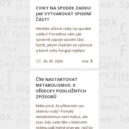
CVIKY NA SPODEK ZADKU:
JAK VYTVAROVAT SPODNÍ
ČÁST?
Hledáte účinné cviky na spodek
zadku? Poradíme vám, jak
správně zapojit spodní část
hýždí, jakým chybám se vyhnout
a které cviky fungují nejlépe.
26. 05. 2026
více
ČÍM NASTARTOVAT
METABOLISMUS: 9
VĚDECKY PODLOŽNÝCH
ZPŮSOBŮ
Máte pocit, že přiberete i po
sklenici vody? Pomalý
metabolismus není mýtus, ale
stav, kdy vaše tělo v klidovém
režimu pálí méně energie, než by