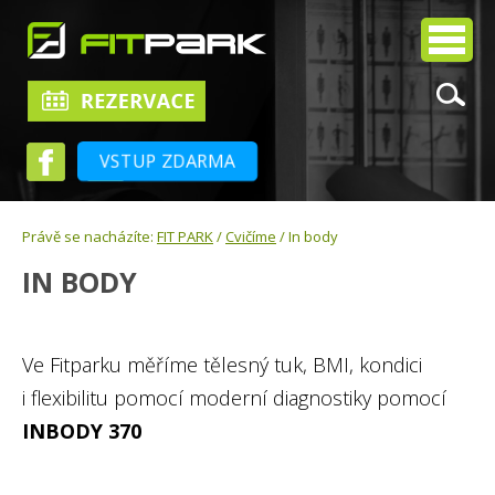
VSTUP ZDARMA
Právě se nacházíte:
FIT PARK
/
Cvičíme
/ In body
IN BODY
Ve Fitparku měříme tělesný tuk, BMI, kondici
i flexibilitu pomocí moderní diagnostiky pomocí
INBODY 370