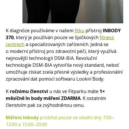
K diagnóze používáme v našem
fitku
přístroj
INBODY
370
, který je používán pouze ve špičkových
fitness
centrech
a specializovaných zařízeních. Jedná se
o moderní přístroj pro zdravotní péči, který využívá
nejnovější technologii DSM-BIA. Revoluční
technologie DSM-BIA vytvořila nový standard, neboť
umožňuje získat zcela přesné výsledky a profesionální
zpracování dat pomocí softwaru Lookin´Body.
K
ročnímu členství
u nás ve Fitparku máte
1×
měsíčně In body měření ZDARMA
. K ostatním
členstvím pak za zvýhodněnou cenu.
Měření Inbody
probíhá pouze ve všední dny 7:00–
12:00 a 15:00–20:00