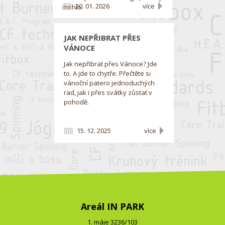
20. 01. 2026
více
mohlo.
JAK NEPŘIBRAT PŘES
VÁNOCE
Jak nepřibrat přes Vánoce? Jde
to. A jde to chytře. Přečtěte si
vánoční patero jednoduchých
rad, jak i přes svátky zůstat v
pohodě.
15. 12. 2025
více
Areál IN PARK
1. máje 3236/103