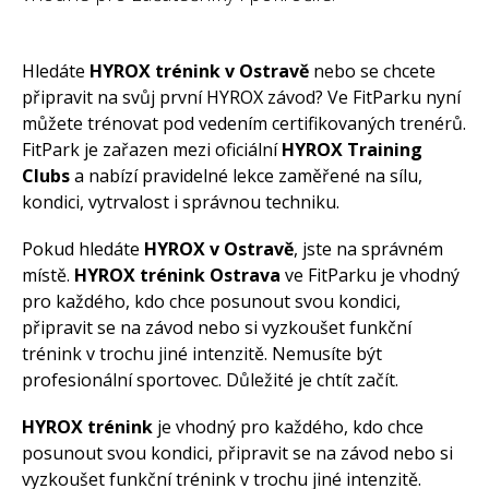
Hledáte
HYROX trénink v Ostravě
nebo se chcete
připravit na svůj první HYROX závod? Ve FitParku nyní
můžete trénovat pod vedením certifikovaných trenérů.
FitPark je zařazen mezi oficiální
HYROX Training
Clubs
a nabízí pravidelné lekce zaměřené na sílu,
kondici, vytrvalost i správnou techniku.
Pokud hledáte
HYROX v Ostravě
, jste na správném
místě.
HYROX trénink Ostrava
ve FitParku je vhodný
pro každého, kdo chce posunout svou kondici,
připravit se na závod nebo si vyzkoušet funkční
trénink v trochu jiné intenzitě. Nemusíte být
profesionální sportovec. Důležité je chtít začít.
HYROX trénink
je vhodný pro každého, kdo chce
posunout svou kondici, připravit se na závod nebo si
vyzkoušet funkční trénink v trochu jiné intenzitě.