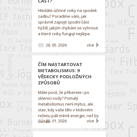
ČÁST?
Hledáte účinné cviky na spodek
zadku? Poradíme vám, jak
správně zapojit spodní část
hýždí, jakým chybám se vyhnout
a které cviky fungují nejlépe.
26. 05. 2026
více
ČÍM NASTARTOVAT
METABOLISMUS: 9
VĚDECKY PODLOŽNÝCH
ZPŮSOBŮ
Máte pocit, že přiberete i po
sklenici vody? Pomalý
metabolismus není mýtus, ale
stav, kdy vaše tělo v klidovém
režimu pálí méně energie, než by
20. 01. 2026
více
mohlo.