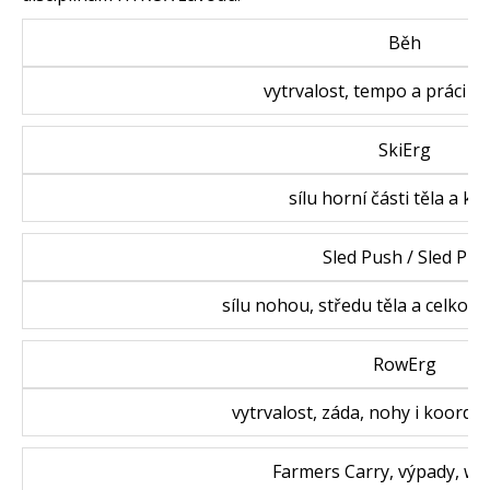
Běh
vytrvalo
SkiErg
sílu horní čás
Sled Push / Sled Pull
sílu nohou, střed
RowErg
vytrvalost, záda, n