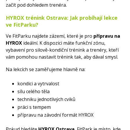
začít pod dohledem trenéra.
HYROX trénink Ostrava: Jak probíhají lekce
ve FitParku?
Ve FitParku najdete zázemí, které je pro
přípravu na
HYROX
ideální. K dispozici máte funkční zónu,
vybavení pro silově-kondiční trénink a trenéry, kteří
vám pomohou nastavit trénink tak, aby dával smysl.
Na lekcích se zaměřujeme hlavně na:
kondici a vytrvalost
sílu celého těla
techniku jednotlivých cviků
práci s tempem
přípravu na závodní formát HYROX
Pokud hledáte
HYROX Ostrava
, FitPark je místo, kde