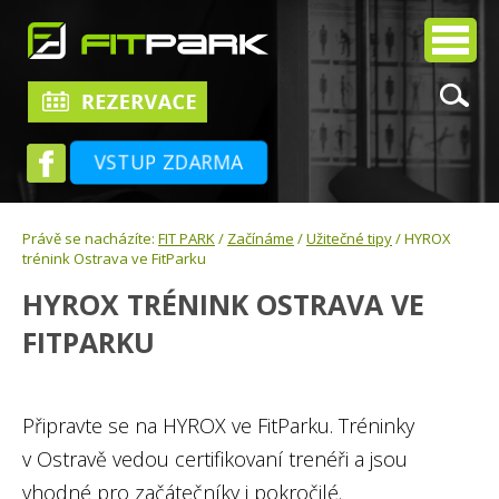
VSTUP ZDARMA
Právě se nacházíte:
FIT PARK
/
Začínáme
/
Užitečné tipy
/ HYROX
trénink Ostrava ve FitParku
HYROX TRÉNINK OSTRAVA VE
FITPARKU
Připravte se na HYROX ve FitParku. Tréninky
v Ostravě vedou certifikovaní trenéři a jsou
vhodné pro začátečníky i pokročilé.