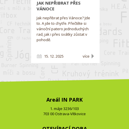
JAK NEPŘIBRAT PŘES
VÁNOCE
Jak nepřibrat přes Vánoce? Jde
to. A jde to chytře. Přečtěte si
vánoční patero jednoduchých
rad, jak i přes svátky zůstat v
pohodě.
15. 12. 2025
více
Areál IN PARK
1. máje 3236/103
703 00 Ostrava-Vítkovice
OTEVÍRACÍ DOBA