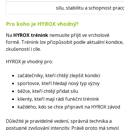
sílu, stabilitu a
Pro koho je HYROX vhodný?
Na
HYROX trénink
nemusíte přijít ve vrcholové
formě. Trénink lze přizpůsobit podle aktuální kondice,
zkušeností i cíle.
HYROX je vhodný pro:
začátečníky, kteří chtějí zlepšit kondici
sportovce, kteří hledají nový typ výzvy
běžce, kteří chtějí přidat sílu
klienty, kteří mají rádi funkční trénink
každého, kdo se chce připravit na HYROX závod
Důležité je pravidelné vedení, správná technika a
postupné zvyšování intenzity. Právě proto má smysl