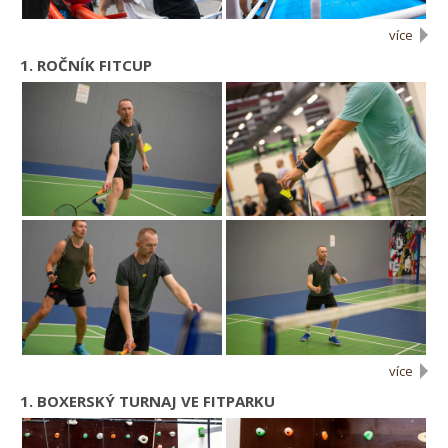
více
1. ROČNÍK FITCUP
více
1. BOXERSKÝ TURNAJ VE FITPARKU