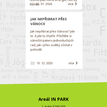
20. 01. 2026
více
mohlo.
JAK NEPŘIBRAT PŘES
VÁNOCE
Jak nepřibrat přes Vánoce? Jde
to. A jde to chytře. Přečtěte si
vánoční patero jednoduchých
rad, jak i přes svátky zůstat v
pohodě.
15. 12. 2025
více
Areál IN PARK
1. máje 3236/103