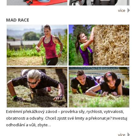
více
MAD RACE
Extrémní překážkový závod – prověrka síly, rychlosti, vytrvalosti,
obratnosti a odvahy. Chceš zjistit své limity a překonat je? Investuj
odhodlání a vůli, zbyte…
více