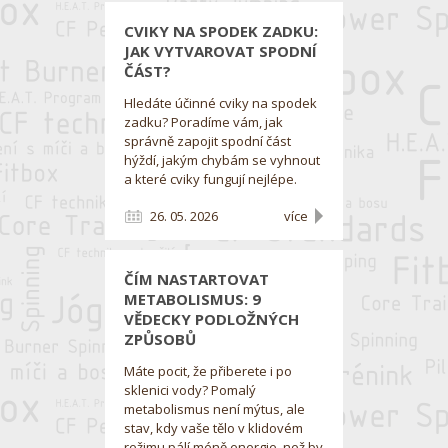
CVIKY NA SPODEK ZADKU:
JAK VYTVAROVAT SPODNÍ
ČÁST?
Hledáte účinné cviky na spodek
zadku? Poradíme vám, jak
správně zapojit spodní část
hýždí, jakým chybám se vyhnout
a které cviky fungují nejlépe.
26. 05. 2026
více
ČÍM NASTARTOVAT
METABOLISMUS: 9
VĚDECKY PODLOŽNÝCH
ZPŮSOBŮ
Máte pocit, že přiberete i po
sklenici vody? Pomalý
metabolismus není mýtus, ale
stav, kdy vaše tělo v klidovém
režimu pálí méně energie, než by