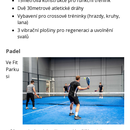
15metrová konstrukce pro funkční trénink
Dvě 30metrové atletické dráhy
Vybavení pro crossové tréninky (hrazdy, kruhy,
lana)
3 vibrační plošiny pro regeneraci a uvolnění
svalů
Padel
Ve Fit
Parku
si