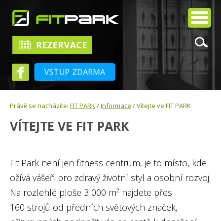
VSTUP ZDARMA
Právě se nacházíte:
FIT PARK
/
Informace
/ Vítejte ve FIT PARK
VÍTEJTE VE FIT PARK
Fit Park není jen fitness centrum, je to místo, kde
ožívá vášeň pro zdravý životní styl a osobní rozvoj.
Na rozlehlé ploše 3 000 m² najdete přes
160 strojů od předních světových značek,