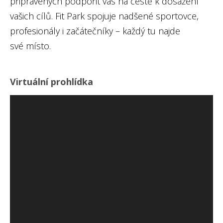
připravených podpořit vás na cestě k dosažení
vašich cílů. Fit Park spojuje nadšené sportovce,
profesionály i začátečníky – každý tu najde
své místo.
Virtuální prohlídka