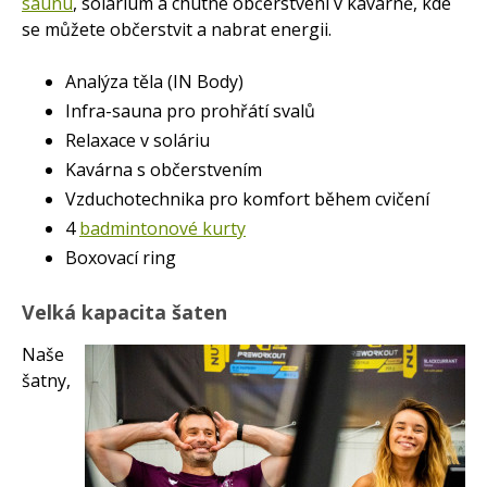
saunu
, solárium a chutné občerstvení v kavárně, kde
se můžete občerstvit a nabrat energii.
Analýza těla (IN Body)
Infra-sauna pro prohřátí svalů
Relaxace v soláriu
Kavárna s občerstvením
Vzduchotechnika pro komfort během cvičení
4
badmintonové kurty
Boxovací ring
Velká kapacita šaten
Naše
šatny,