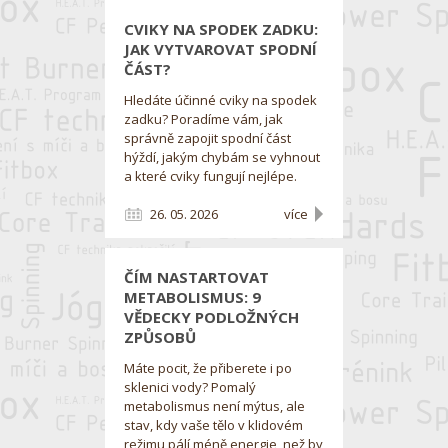
CVIKY NA SPODEK ZADKU:
JAK VYTVAROVAT SPODNÍ
ČÁST?
Hledáte účinné cviky na spodek
zadku? Poradíme vám, jak
správně zapojit spodní část
hýždí, jakým chybám se vyhnout
a které cviky fungují nejlépe.
26. 05. 2026
více
ČÍM NASTARTOVAT
METABOLISMUS: 9
VĚDECKY PODLOŽNÝCH
ZPŮSOBŮ
Máte pocit, že přiberete i po
sklenici vody? Pomalý
metabolismus není mýtus, ale
stav, kdy vaše tělo v klidovém
režimu pálí méně energie, než by