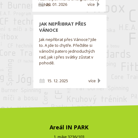
20. 01. 2026
více
mohlo.
JAK NEPŘIBRAT PŘES
VÁNOCE
Jak nepřibrat přes Vánoce? Jde
to. A jde to chytře. Přečtěte si
vánoční patero jednoduchých
rad, jak i přes svátky zůstat v
pohodě.
15. 12. 2025
více
Areál IN PARK
1. máje 3236/103