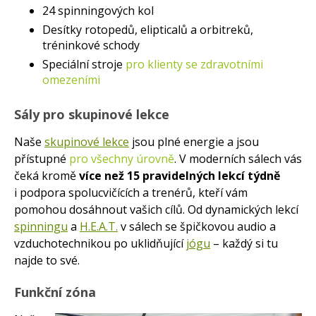
24 spinningových kol
Desítky rotopedů, elipticalů a orbitreků,
tréninkové schody
Speciální stroje
pro klienty se zdravotními
omezeními
Sály pro skupinové lekce
Naše
skupinové lekce
jsou plné energie a jsou
přístupné
pro všechny úrovně
. V moderních sálech vás
čeká kromě
více než 15 pravidelných lekcí týdně
i podpora spolucvičících a trenérů, kteří vám
pomohou dosáhnout vašich cílů. Od dynamických lekcí
spinningu
a
H.E.A.T.
v sálech se špičkovou audio a
vzduchotechnikou po uklidňující
jógu
– každý si tu
najde to své.
Funkční zóna