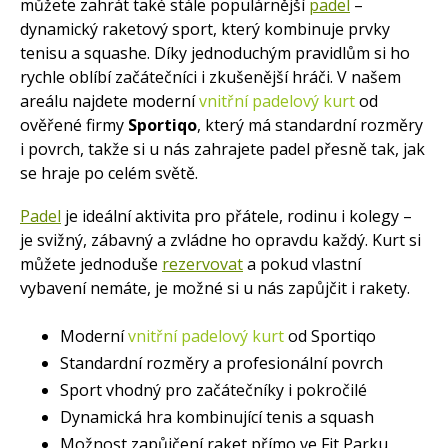
můžete zahrát také stále populárnější
padel
–
dynamický raketový sport, který kombinuje prvky
tenisu a squashe. Díky jednoduchým pravidlům si ho
rychle oblíbí začátečníci i zkušenější hráči. V našem
areálu najdete moderní
vnitřní padelový kurt
od
ověřené firmy
Sportiqo
, který má standardní rozměry
i povrch, takže si u nás zahrajete padel přesně tak, jak
se hraje po celém světě.
Padel
je ideální aktivita pro přátele, rodinu i kolegy –
je svižný, zábavný a zvládne ho opravdu každý. Kurt si
můžete jednoduše
rezervovat
a pokud vlastní
vybavení nemáte, je možné si u nás zapůjčit i rakety.
Moderní
vnitřní padelový kurt
od Sportiqo
Standardní rozměry a profesionální povrch
Sport vhodný pro začátečníky i pokročilé
Dynamická hra kombinující tenis a squash
Možnost zapůjčení raket přímo ve Fit Parku