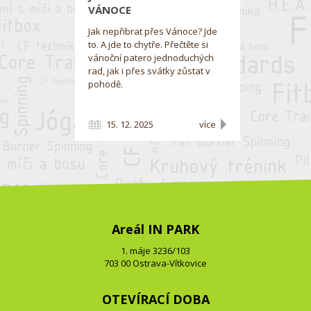
VÁNOCE
Jak nepřibrat přes Vánoce? Jde
to. A jde to chytře. Přečtěte si
vánoční patero jednoduchých
rad, jak i přes svátky zůstat v
pohodě.
15. 12. 2025
více
Areál IN PARK
1. máje 3236/103
703 00 Ostrava-Vítkovice
OTEVÍRACÍ DOBA