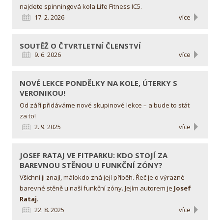
najdete spinningová kola Life Fitness IC5.
17. 2. 2026
více
SOUTĚŽ O ČTVRTLETNÍ ČLENSTVÍ
9. 6. 2026
více
NOVÉ LEKCE
PONDĚLKY NA KOLE, ÚTERKY S
VERONIKOU!
Od září přidáváme nové skupinové lekce – a bude to stát
za to!
2. 9. 2025
více
JOSEF RATAJ VE FITPARKU: KDO STOJÍ ZA
BAREVNOU STĚNOU U FUNKČNÍ ZÓNY?
Všichni ji znají, málokdo zná její příběh. Řeč je o výrazné
barevné stěně u naší funkční zóny. Jejím autorem je
Josef
Rataj
.
22. 8. 2025
více