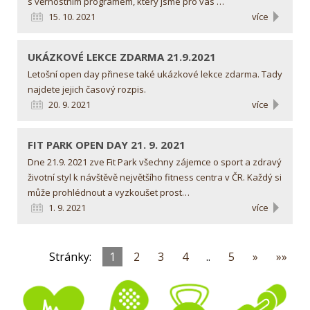
s věrnostním programem, který jsme pro vás …
15. 10. 2021
více
UKÁZKOVÉ LEKCE ZDARMA
21.9.2021
Letošní open day přinese také ukázkové lekce zdarma. Tady
najdete jejich časový rozpis.
20. 9. 2021
více
FIT PARK OPEN DAY
21. 9. 2021
Dne 21.9. 2021 zve Fit Park všechny zájemce o sport a zdravý
životní styl k návštěvě největšího fitness centra v ČR. Každý si
může prohlédnout a vyzkoušet prost…
1. 9. 2021
více
Stránky:
1
2
3
4
..
5
»
»»