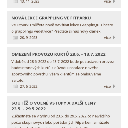
13. 11. 2023
více
NOVÁ LEKCE GRAPPLING
VE FITPARKU
Ve Fitparku můžete nově navštívit lekce Grapplingu. Chcete
o grapplingu vědět více? Přečtěte si náš nový článek.
20. 9. 2023
více
OMEZENÍ PROVOZU KURTŮ
28.6. - 13.7. 2022
V době od 28.6. 2022 do 13.7. 2022 bude pozastaven provoz
badmintonových kurtů z důvodu instalace nového
sportovního povrchu. Všem klientům se omlouváme
za toto…
27. 6. 2022
více
SOUTĚŽ O VOLNÉ VSTUPY
A DALŠÍ CENY
23.5. - 29.5.2022
Zúčastněte se v týdnu od 23.5. do 29.5. 2022 co největšího
počtu skupinových lekcí pořádaných Fitparkem a můžete