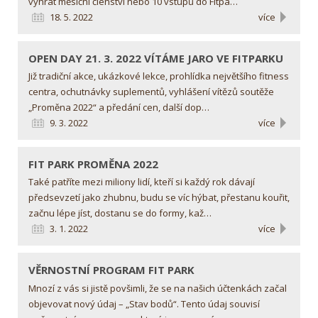
vyhrát měsíční členství nebo 10 vstupů do Fitpa…
18. 5. 2022
více
OPEN DAY 21. 3. 2022
VÍTÁME JARO VE FITPARKU
Již tradiční akce, ukázkové lekce, prohlídka největšího fitness
centra, ochutnávky suplementů, vyhlášení vítězů soutěže
„Proměna 2022“ a předání cen, další dop…
9. 3. 2022
více
FIT PARK
PROMĚNA 2022
Také patříte mezi miliony lidí, kteří si každý rok dávají
předsevzetí jako zhubnu, budu se víc hýbat, přestanu kouřit,
začnu lépe jíst, dostanu se do formy, kaž…
3. 1. 2022
více
VĚRNOSTNÍ PROGRAM
FIT PARK
Mnozí z vás si jistě povšimli, že se na našich účtenkách začal
objevovat nový údaj – „Stav bodů“. Tento údaj souvisí