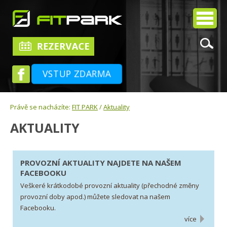
VSTUP ZDARMA
Právě se nacházíte:
FIT PARK
/
Aktuality
AKTUALITY
PROVOZNÍ AKTUALITY NAJDETE NA NAŠEM
FACEBOOKU
Veškeré krátkodobé provozní aktuality (přechodné změny
provozní doby apod.) můžete sledovat na našem
Facebooku.
více