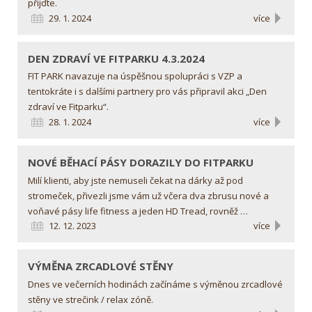
přijďte.
29. 1. 2024
více
DEN ZDRAVÍ VE FITPARKU
4.3.2024
FIT PARK navazuje na úspěšnou spolupráci s VZP a
tentokráte i s dalšími partnery pro vás připravil akci „Den
zdraví ve Fitparku“.
28. 1. 2024
více
NOVÉ BĚHACÍ PÁSY
DORAZILY DO FITPARKU
Milí klienti, aby jste nemuseli čekat na dárky až pod
stromeček, přivezli jsme vám už včera dva zbrusu nové a
voňavé pásy life fitness a jeden HD Tread, rovněž …
12. 12. 2023
více
VÝMĚNA ZRCADLOVÉ STĚNY
Dnes ve večerních hodinách začínáme s výměnou zrcadlové
stěny ve strečink / relax zóně.