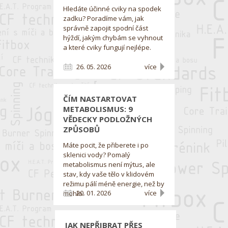
Hledáte účinné cviky na spodek
zadku? Poradíme vám, jak
správně zapojit spodní část
hýždí, jakým chybám se vyhnout
a které cviky fungují nejlépe.
26. 05. 2026
více
ČÍM NASTARTOVAT
METABOLISMUS: 9
VĚDECKY PODLOŽNÝCH
ZPŮSOBŮ
Máte pocit, že přiberete i po
sklenici vody? Pomalý
metabolismus není mýtus, ale
stav, kdy vaše tělo v klidovém
režimu pálí méně energie, než by
20. 01. 2026
více
mohlo.
JAK NEPŘIBRAT PŘES