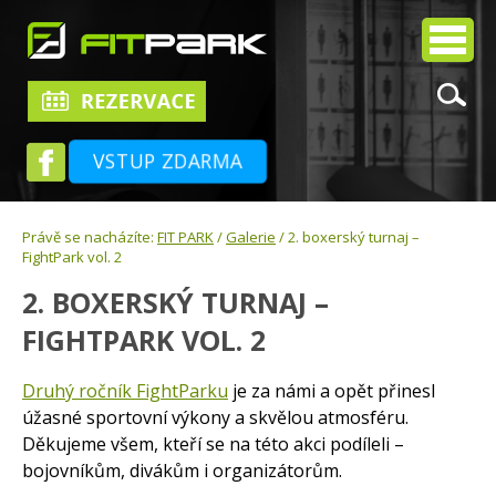
VSTUP ZDARMA
Právě se nacházíte:
FIT PARK
/
Galerie
/ 2. boxerský turnaj –
FightPark vol. 2
2. BOXERSKÝ TURNAJ –
FIGHTPARK VOL. 2
Druhý ročník FightParku
je za námi a opět přinesl
úžasné sportovní výkony a skvělou atmosféru.
Děkujeme všem, kteří se na této akci podíleli –
bojovníkům, divákům i organizátorům.