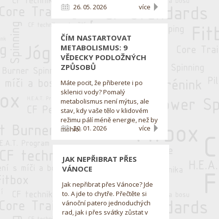
26. 05. 2026
více
ČÍM NASTARTOVAT
METABOLISMUS: 9
VĚDECKY PODLOŽNÝCH
ZPŮSOBŮ
Máte pocit, že přiberete i po
sklenici vody? Pomalý
metabolismus není mýtus, ale
stav, kdy vaše tělo v klidovém
režimu pálí méně energie, než by
20. 01. 2026
více
mohlo.
JAK NEPŘIBRAT PŘES
VÁNOCE
Jak nepřibrat přes Vánoce? Jde
to. A jde to chytře. Přečtěte si
vánoční patero jednoduchých
rad, jak i přes svátky zůstat v