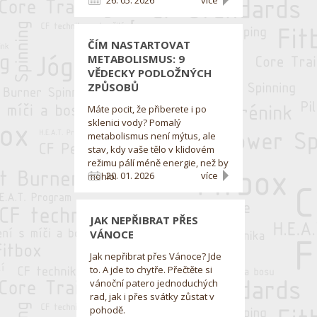
26. 05. 2026
více
ČÍM NASTARTOVAT
METABOLISMUS: 9
VĚDECKY PODLOŽNÝCH
ZPŮSOBŮ
Máte pocit, že přiberete i po
sklenici vody? Pomalý
metabolismus není mýtus, ale
stav, kdy vaše tělo v klidovém
režimu pálí méně energie, než by
20. 01. 2026
více
mohlo.
JAK NEPŘIBRAT PŘES
VÁNOCE
Jak nepřibrat přes Vánoce? Jde
to. A jde to chytře. Přečtěte si
vánoční patero jednoduchých
rad, jak i přes svátky zůstat v
pohodě.