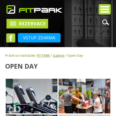
VSTUP ZDARMA
Právě se nacházíte:
FIT PARK
/
Galerie
/ Open Day
OPEN DAY