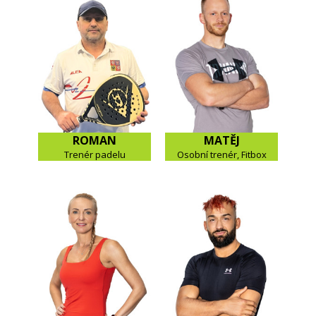
ROMAN
MATĚJ
Trenér padelu
Osobní trenér, Fitbox