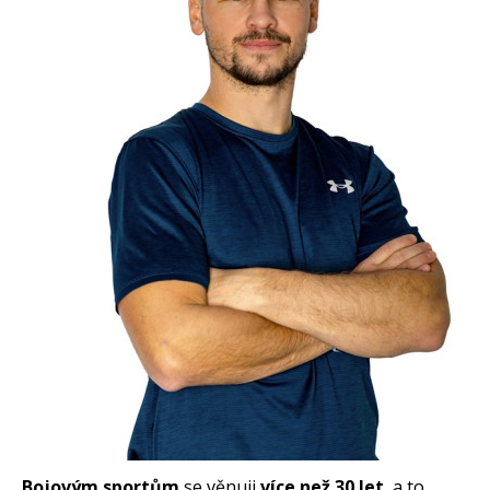
Bojovým sportům
se věnuji
více než 30 let
, a to