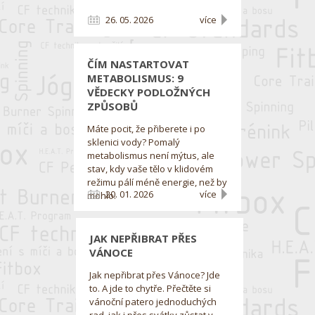
26. 05. 2026
více
ČÍM NASTARTOVAT
METABOLISMUS: 9
VĚDECKY PODLOŽNÝCH
ZPŮSOBŮ
Máte pocit, že přiberete i po
sklenici vody? Pomalý
metabolismus není mýtus, ale
stav, kdy vaše tělo v klidovém
režimu pálí méně energie, než by
20. 01. 2026
více
mohlo.
JAK NEPŘIBRAT PŘES
VÁNOCE
Jak nepřibrat přes Vánoce? Jde
to. A jde to chytře. Přečtěte si
vánoční patero jednoduchých
rad, jak i přes svátky zůstat v