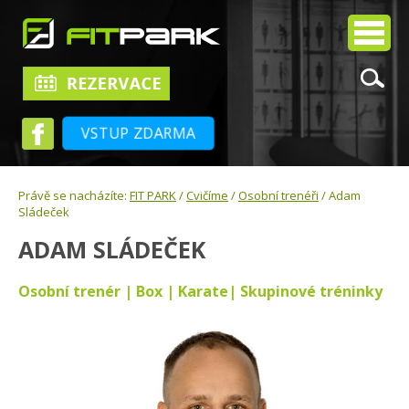
VSTUP ZDARMA
Právě se nacházíte:
FIT PARK
/
Cvičíme
/
Osobní trenéři
/ Adam
Sládeček
ADAM SLÁDEČEK
Osobní trenér | Box | Karate| Skupinové tréninky