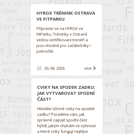
HYROX TRÉNINK OSTRAVA
VE FITPARKU
Připravte se na HYROX ve
FitParku. Tréninky v Ostravě
vedou certifikovaní trenéři a
jsou vhodné pro začátečníky i
pokročilé.
30. 06. 2026
více
CVIKY NA SPODEK ZADKU:
JAK VYTVAROVAT SPODNÍ
ČÁST?
Hledáte účinné cviky na spodek
zadku? Poradíme vám, jak
správně zapojit spodní část
hýždí, jakým chybám se vyhnout
a které cviky fungují nejlépe.