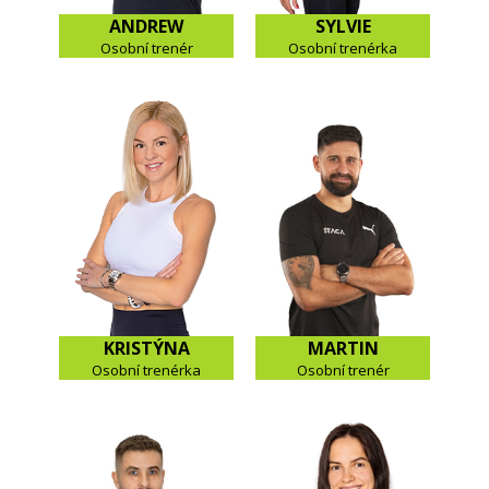
ANDREW
SYLVIE
Osobní trenér
Osobní trenérka
KRISTÝNA
MARTIN
Osobní trenérka
Osobní trenér