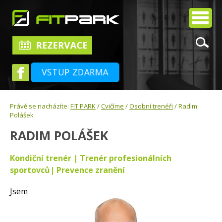
VSTUP ZDARMA
Právě se nacházíte:
FIT PARK
/
Cvičíme
/
Osobní trenéři
/ Radim
Polášek
RADIM POLÁŠEK
Kondiční trenér | Trenér profesionálních
sportovců| Prevence zranění
Jsem