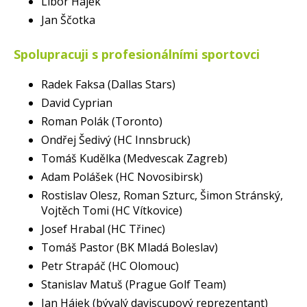
Libor Hájek
Jan Ščotka
Spolupracuji s profesionálními sportovci
Radek Faksa (Dallas Stars)
David Cyprian
Roman Polák (Toronto)
Ondřej Šedivý (HC Innsbruck)
Tomáš Kudělka (Medvescak Zagreb)
Adam Polášek (HC Novosibirsk)
Rostislav Olesz, Roman Szturc, Šimon Stránský,
Vojtěch Tomi (HC Vítkovice)
Josef Hrabal (HC Třinec)
Tomáš Pastor (BK Mladá Boleslav)
Petr Strapáč (HC Olomouc)
Stanislav Matuš (Prague Golf Team)
Jan Hájek (bývalý daviscupový reprezentant)