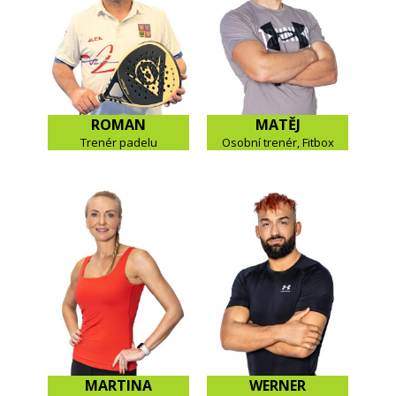
ROMAN
MATĚJ
Trenér padelu
Osobní trenér, Fitbox
MARTINA
WERNER