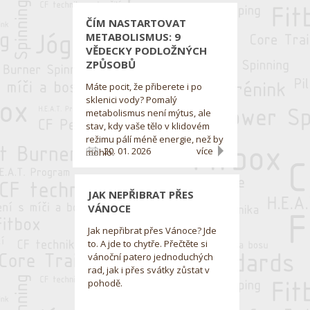
ČÍM NASTARTOVAT
METABOLISMUS: 9
VĚDECKY PODLOŽNÝCH
ZPŮSOBŮ
Máte pocit, že přiberete i po
sklenici vody? Pomalý
metabolismus není mýtus, ale
stav, kdy vaše tělo v klidovém
režimu pálí méně energie, než by
20. 01. 2026
více
mohlo.
JAK NEPŘIBRAT PŘES
VÁNOCE
Jak nepřibrat přes Vánoce? Jde
to. A jde to chytře. Přečtěte si
vánoční patero jednoduchých
rad, jak i přes svátky zůstat v
pohodě.